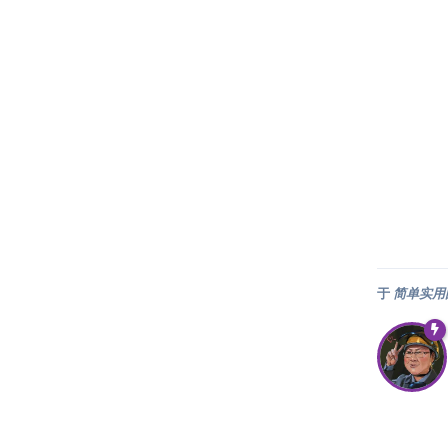
于
简单实用