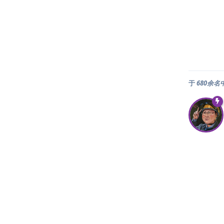
于
680余