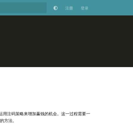
注册
登录
！
试运用注码策略来增加赢钱的机会。这一过程需要一
的方法。