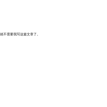
也就不需要我写这篇文章了。