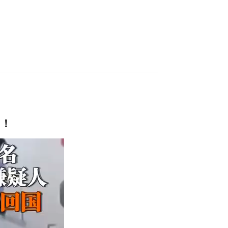
回复
国！