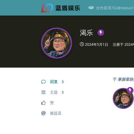
合作联系TG:@hezuo1
渴乐
2024年5月1日
注册于
202
于
掌握看路
回复
3
主题
3
赞
被提及