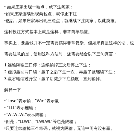
• 如果庄家出现一粒点，就下注闲家；
•如果庄家连续出现两粒点，就停止下注；
•然后，如果庄家再出现三粒点，就继续下注闲家，以此类推。
这种投注方式基本上就是这样，非常简单易懂。
事实上，要赢钱并不一定需要搞得非常复杂。但如果真是这样的话，
需要注意的是，使用这种方法时，还需要结合以下三句真言：
1.连输隔输三口停：连续输掉三次后停止下注；
2.虚拟赢回两口续：赢了之后下注一次，再赢了就继续下注；
3.嬴谷输缩过孖宝：赢了后减少下注额度，直到输掉。
解释一下：
•"Lose"表示输，"Win"表示赢；
• "LLL"表示连输；
•"WLWLWL"表示隔输；
•但是，“LLWL”、"LWLWL"等也是隔输；
•只要连续输掉三个筹码，就视为隔输，无论中间有没有赢。