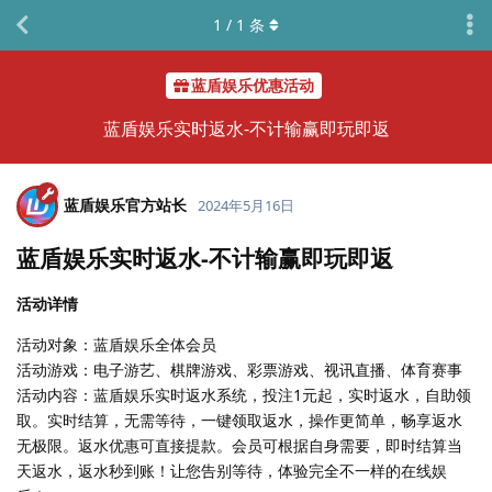
1
/
1
条
蓝盾娱乐优惠活动
蓝盾娱乐实时返水-不计输赢即玩即返
蓝盾娱乐官方站长
2024年5月16日
蓝盾娱乐实时返水-不计输赢即玩即返
活动详情
活动对象：蓝盾娱乐全体会员
活动游戏：电子游艺、棋牌游戏、彩票游戏、视讯直播、体育赛事
活动内容：蓝盾娱乐实时返水系统，投注1元起，实时返水，自助领
取。实时结算，无需等待，一键领取返水，操作更简单，畅享返水
无极限。返水优惠可直接提款。会员可根据自身需要，即时结算当
天返水，返水秒到账！让您告别等待，体验完全不一样的在线娱