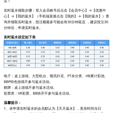
乐！
实时返水领取步骤：登入会员账号后点击【会员中心】→【优惠中
心】→【我的返水】（手机端直接点击【我的】→【我的返水】）查
询并领取实时返水，投注额最多可能会有30分钟延迟 ，建议投注30
分钟后，申请实时返水。
实时返水设定如下表
电子：桌上游戏、大型机台、视讯扑克、PT未分类、HB累计彩池、
BBP特色游戏不参与返水活动。
棋牌：桌上游戏不参与返水活动。
彩票类：VR彩票、BB快开不参与返水活动。
温馨提示：
1、未申请实时返水的会员默认为【天天返水】，美东时间当日