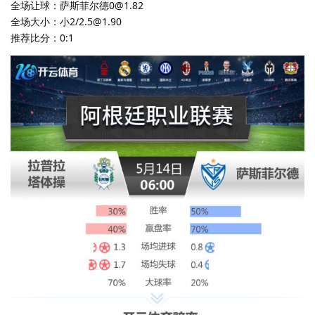
全场让球：萨斯菲尔德0@1.82
全场大小：小2/2.5@1.90
推荐比分：0:1