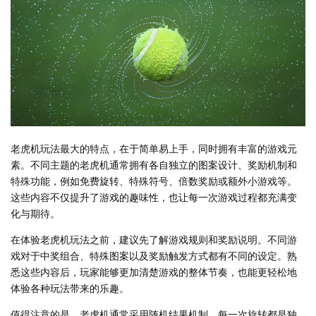
老虎机玩法最大的特点，在于简单易上手，同时拥有丰富的游戏元
素。不同主题的老虎机通常拥有各自独立的图案设计、奖励机制和
特殊功能，例如免费旋转、特殊符号、倍数奖励或额外小游戏等。
这些内容不仅提升了游戏的趣味性，也让每一次游戏过程都充满变
化与期待。
在体验老虎机玩法之前，建议先了解游戏规则和奖励说明。不同游
戏对于中奖组合、特殊图案以及奖励触发方式都有不同的设定。熟
悉这些内容后，玩家能够更加清楚游戏的整体节奏，也能更轻松地
体验各种玩法带来的乐趣。
值得注意的是，老虎机通常采用随机结果机制，每一次旋转都是独