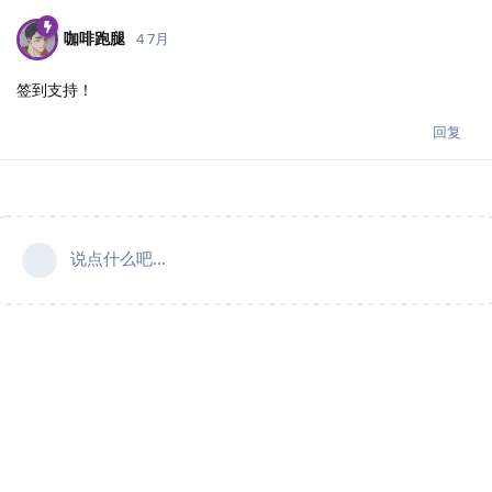
咖啡跑腿
4 7月
签到支持！
回复
说点什么吧...