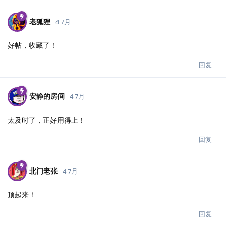
老狐狸
4 7月
好帖，收藏了！
回复
安静的房间
4 7月
太及时了，正好用得上！
回复
北门老张
4 7月
顶起来！
回复