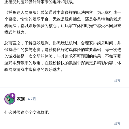
正感受到游戏设计所带来的趣味和挑战。
《捕鱼达人网页版》希望通过丰富多样的玩法内容，为玩家打造一
个轻松、愉快的娱乐平台。无论是经典捕鱼，还是各具特色的老虎
机玩法，都以娱乐体验为核心，让玩家在休闲时光中感受不同游戏
模式的魅力。
总而言之，了解游戏规则、熟悉玩法机制、合理安排娱乐时间，并
保持理性的参与态度，是获得良好游戏体验的重要基础。每一次进
入游戏都是一次全新的体验，与其追求不可预测的结果，不如享受
游戏本身带来的乐趣，在轻松愉快的氛围中探索更多精彩内容，体
验网页游戏丰富多彩的娱乐魅力。
回复
灰猫
4 7月
什么时候建立个交流群吧
回复