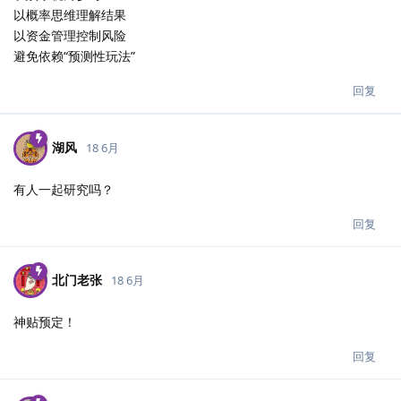
以概率思维理解结果
以资金管理控制风险
避免依赖“预测性玩法”
回复
湖风
18 6月
有人一起研究吗？
回复
北门老张
18 6月
神贴预定！
回复