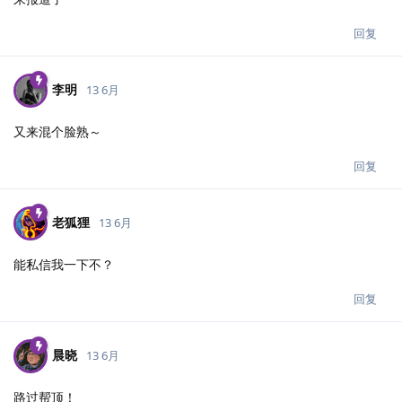
回复
李明
13 6月
又来混个脸熟～
回复
老狐狸
13 6月
能私信我一下不？
回复
晨晓
13 6月
路过帮顶！