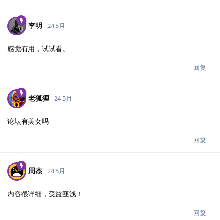
李明
24 5月
感觉有用，试试看。
回复
老狐狸
24 5月
论坛有美女吗
回复
周杰
24 5月
内容很详细，受益匪浅！
回复