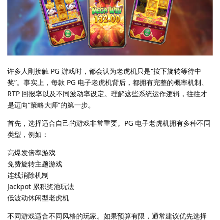
许多人刚接触 PG 游戏时，都会认为老虎机只是“按下旋转等待中
奖”。事实上，每款 PG 电子老虎机背后，都拥有完整的概率机制、
RTP 回报率以及不同波动率设定。理解这些系统运作逻辑，往往才
是迈向“策略大师”的第一步。
首先，选择适合自己的游戏非常重要。PG 电子老虎机拥有多种不同
类型，例如：
高爆发倍率游戏
免费旋转主题游戏
连线消除机制
Jackpot 累积奖池玩法
低波动休闲型老虎机
不同游戏适合不同风格的玩家。如果预算有限，通常建议优先选择