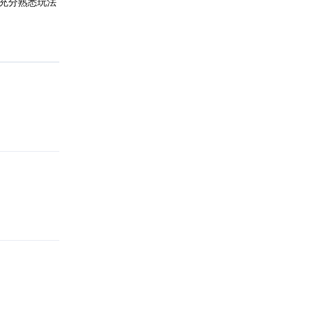
充分熟悉玩法
回复
回复
回复