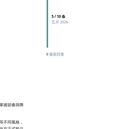
5
/
10
条
五月 2026
最新回复
掌握節奏與降
等不同風格，
此在正式投注