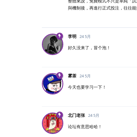
整體來說，免費模式不只是單純「試
與機制後，再進行正式投注，往往能
李明
24 5月
好久没来了，冒个泡！
雾茶
24 5月
今天也要学习一下！
北门老张
24 5月
论坛有意思哈哈！