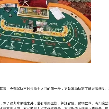
其實，免費試玩不只是新手入門的第一步，更是幫助玩家了解遊戲機制、
，除了經典水果機之外，還有電影主題、神話冒險、動物世界、奇幻魔法
式都不盡相同。有些遊戲主打高倍率爆發，有些則偏向穩定小獎連發，因