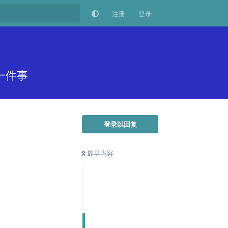
注册
登录
一件事
登录以回复
最早内容