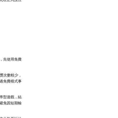
，先使用免費
中獎次數較少，
過免費模式事
率型遊戲，結
避免因短期輸