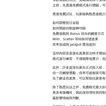
之前，先透過免費模式進行體驗，可
透過免費試玩，玩家能夠熟悉遊戲介
如何調整投注金額
如何開啟自動旋轉功能
免費遊戲與 Bonus 回合的觸發方式
Wild、Scatter 等特殊符號效果
倍率加成與 Jackpot 獎池規則
這些內容若直接在真實投注時才開始
模式進行練習，不僅能降低壓力，也
此外，許多資深玩家在正式投入前，也
但一旦觸發獎勵，倍率可能相當可觀
先了解這些差異，可以幫助玩家更有
除了熟悉玩法之外，免費模式最大的
果具有隨機性，因此保持理性與控制
贏影響情緒與判斷。