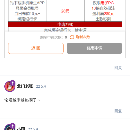
回复
北门老张
22 5月
论坛越来越热闹了～
回复
小雨
22 5月