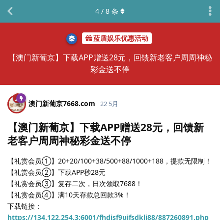
4
/
8
条
蓝盾娱乐优惠活动
【澳门新葡京】下载APP赠送28元，回馈新老客户周周神秘
彩金送不停
澳门新葡京7668.​com
22 5月
【澳门新葡京】下载APP赠送28元，回馈新
老客户周周神秘彩金送不停
【礼赏会员①】20+20/100+38/500+88/1000+188，提款无限制！
【礼赏会员②】下载APP秒28元
【礼赏会员③】复存二次，日次领取7688！
【礼赏会员④】满10天存款总回款3%！
下载链接：
https://134.122.254.3:6001/fhdisf9ujfsdklj88/887260891.php