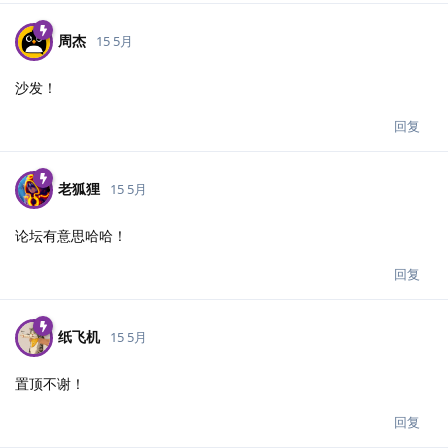
周杰
15 5月
沙发！
回复
老狐狸
15 5月
论坛有意思哈哈！
回复
纸飞机
15 5月
置顶不谢！
回复