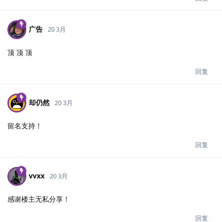
广告
20 3月
顶 顶 顶
回复
却仍然
20 3月
留名支持！
回复
vvxx
20 3月
感谢楼主无私分享！
回复