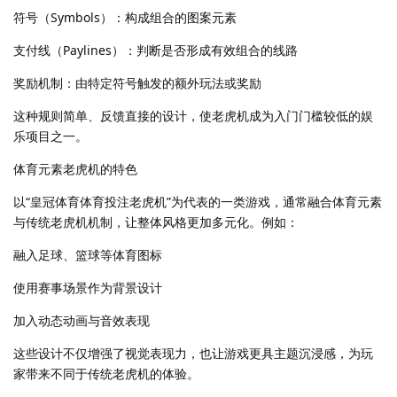
符号（Symbols）：构成组合的图案元素
支付线（Paylines）：判断是否形成有效组合的线路
奖励机制：由特定符号触发的额外玩法或奖励
这种规则简单、反馈直接的设计，使老虎机成为入门门槛较低的娱
乐项目之一。
体育元素老虎机的特色
以“皇冠体育体育投注老虎机”为代表的一类游戏，通常融合体育元素
与传统老虎机机制，让整体风格更加多元化。例如：
融入足球、篮球等体育图标
使用赛事场景作为背景设计
加入动态动画与音效表现
这些设计不仅增强了视觉表现力，也让游戏更具主题沉浸感，为玩
家带来不同于传统老虎机的体验。