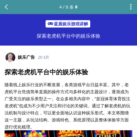
4
/
8
条
蓝盾娱乐游戏讲解
探索老虎机平台中的娱乐体验
娱乐广告
20 3月
探索老虎机平台中的娱乐体验
随着线上娱乐行业的不断发展，各类游戏平台日益丰富。其中，老
虎机平台凭借简单直观的操作方式与多样化的主题设计，逐渐成为
广受关注的娱乐类型之一。在众多相关内容中，“皇冠体育体育投注
老虎机”也成为不少用户关注和讨论的关键词。通过了解老虎机的玩
法机制与设计特点，可以更全面地认识这种娱乐形式。本文将围绕
这一主题，从玩法结构、游戏特色、系统原理以及整体体验等方面
进行优化梳理。