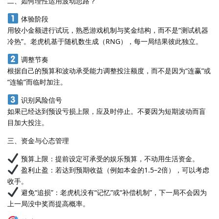
二、如何理性运用波动思路？
体验阶段
用较小金额进行试玩，熟悉游戏机制与奖金结构，而不是“测试机器
冷热”。老虎机基于随机数生成（RNG），每一局结果彼此独立。
调整节奏
根据自己的预算和波动承受能力调整投注额度，而不是因为“连赢”或
“连输”而临时加注。
识别风险信号
如果已经达到预设亏损上限，应及时停止。不要因为短期波动而盲
目加大投注。
三、资金与心态管理
预算上限：提前设定可承受的娱乐预算，不动用生活资金。
盈利止盈：若达到预期收益（例如本金的1.5–2倍），可以考虑
收手。
避免“追损”：老虎机没有“记忆”或“补偿机制”，下一局不会因为
上一局没中奖而提高概率。