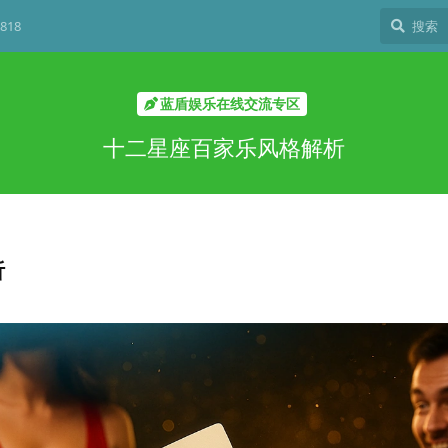
818
蓝盾娱乐在线交流专区
十二星座百家乐风格解析
析