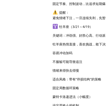
固定节奏、控制波动，比追求短期爆
提醒：
避免情绪下注，一旦连续失利，先暂
牡羊座（3/21～4/19）
关键词：冲劲强、好胜心高、行动派
牡羊座热情直接，喜欢挑战，敢下决
容易冲动加码
不服输可能导致追注
情绪来得快去得慢
适合风格：带有“停损结构”的策略
固定局数循环策略
蒙特卡洛递进法（小幅度）
设定严格止损机制