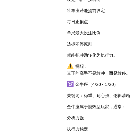
牡羊座若能提前设定：
每日止损点
单局最大投注比例
达标即停原则
就能把冲劲转化为执行力。
提醒：
真正的高手不是敢冲，而是敢停。
金牛座（4/20～5/20）
关键词：稳重、耐心强、逻辑清晰
金牛座属于慢热型玩家，通常：
分析力强
执行力稳定