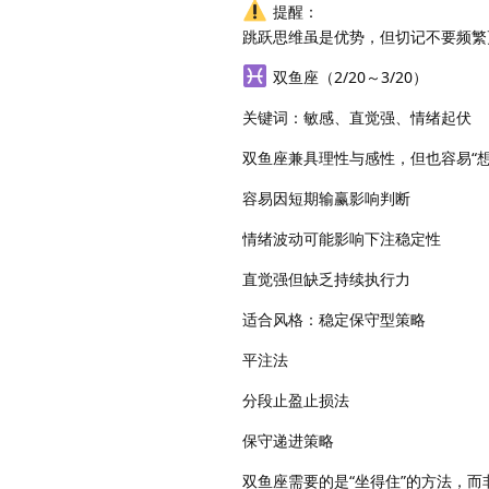
提醒：
跳跃思维虽是优势，但切记不要频繁
双鱼座（2/20～3/20）
关键词：敏感、直觉强、情绪起伏
双鱼座兼具理性与感性，但也容易“
容易因短期输赢影响判断
情绪波动可能影响下注稳定性
直觉强但缺乏持续执行力
适合风格：稳定保守型策略
平注法
分段止盈止损法
保守递进策略
双鱼座需要的是“坐得住”的方法，