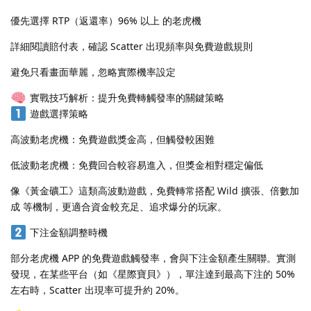
優先選擇 RTP（返還率）96% 以上 的老虎機
詳細閱讀賠付表，確認 Scatter 出現頻率與免費遊戲規則
避免只看畫面華麗，忽略實際機率設定
實戰技巧解析：提升免費轉觸發率的關鍵策略
遊戲選擇策略
高波動老虎機：免費遊戲獎金高，但觸發較困難
低波動老虎機：免費回合較容易進入，但獎金相對穩定偏低
像《黃金礦工》這類高波動遊戲，免費轉常搭配 Wild 擴張、倍數加
成 等機制，更適合資金較充足、追求爆分的玩家。
下注金額調整時機
部分老虎機 APP 的免費遊戲觸發率，會與下注金額產生關聯。實測
發現，在某些平台（如《星際寶貝》），單注達到最高下注的 50%
左右時，Scatter 出現率可提升約 20%。