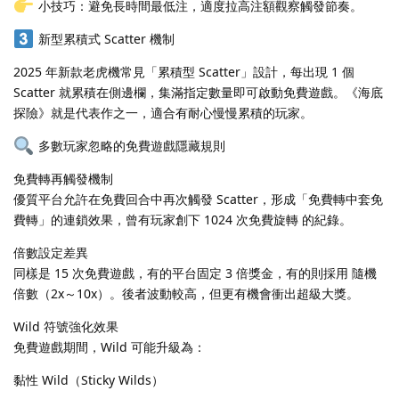
小技巧：避免長時間最低注，適度拉高注額觀察觸發節奏。
新型累積式 Scatter 機制
2025 年新款老虎機常見「累積型 Scatter」設計，每出現 1 個
Scatter 就累積在側邊欄，集滿指定數量即可啟動免費遊戲。《海底
探險》就是代表作之一，適合有耐心慢慢累積的玩家。
多數玩家忽略的免費遊戲隱藏規則
免費轉再觸發機制
優質平台允許在免費回合中再次觸發 Scatter，形成「免費轉中套免
費轉」的連鎖效果，曾有玩家創下 1024 次免費旋轉 的紀錄。
倍數設定差異
同樣是 15 次免費遊戲，有的平台固定 3 倍獎金，有的則採用 隨機
倍數（2x～10x）。後者波動較高，但更有機會衝出超級大獎。
Wild 符號強化效果
免費遊戲期間，Wild 可能升級為：
黏性 Wild（Sticky Wilds）