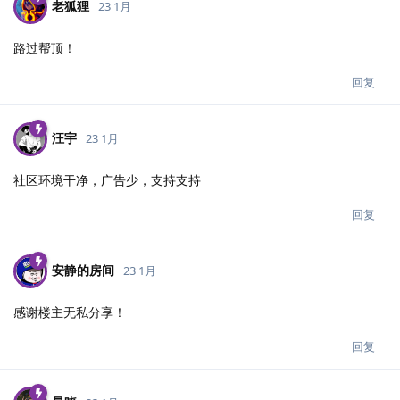
老狐狸
23 1月
路过帮顶！
回复
汪宇
23 1月
社区环境干净，广告少，支持支持
回复
安静的房间
23 1月
感谢楼主无私分享！
回复