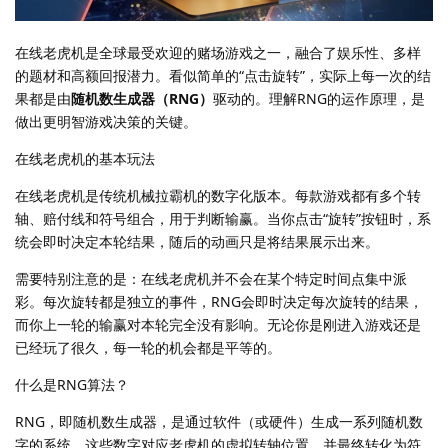
在线老虎机是全球最受欢迎的赌场游戏之一，融合了娱乐性、多样
的题材和高额回报潜力。看似简单的“点击旋转”，实际上每一次的结
果都是由
随机数生成器（RNG）
驱动的。理解RNG的运作原理，是
做出更明智游戏决策的关键。
在线老虎机的基本玩法
在线老虎机是传统机械拉霸机的数字化版本。每款游戏都有多个转
轴、赔付线和符号组合，用于判断输赢。当你点击“旋转”按钮时，系
统会即时决定本轮结果，随后的动画只是将结果展示出来。
需要特别注意的是：在线老虎机并不会在某个特定时间点集中派
彩。每次旋转都是独立的事件，RNG会即时决定每次旋转的结果，
而你上一轮的输赢对本轮完全没有影响。无论你是刚进入游戏还是
已经玩了很久，每一轮的机会都是平等的。
什么是RNG算法？
RNG，即随机数生成器，是通过软件（或硬件）生成一系列随机数
字的系统。这些数字对应老虎机的虚拟转轴位置，并最终转化为符