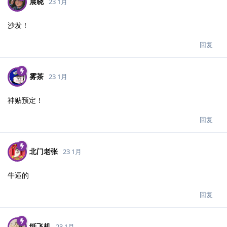
晨晓
23 1月
沙发！
回复
雾茶
23 1月
神贴预定！
回复
北门老张
23 1月
牛逼的
回复
纸飞机
23 1月