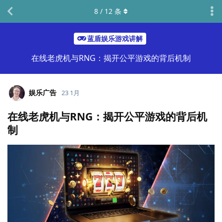
8
/
12
条
蓝盾娱乐游戏讲解
在线老虎机与RNG：揭开公平游戏的背后机制
娱乐广告
23 1月
在线老虎机与RNG：揭开公平游戏的背后机
制