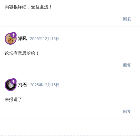
内容很详细，受益匪浅！
回复
湖风
2025年12月15日
论坛有意思哈哈！
回复
河石
2025年12月15日
来报道了
回复