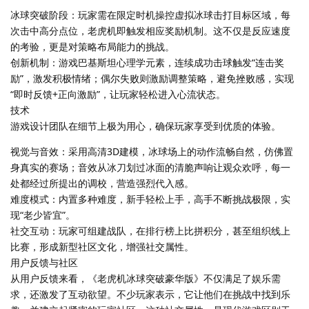
冰球突破阶段：玩家需在限定时机操控虚拟冰球击打目标区域，每
次击中高分点位，老虎机即触发相应奖励机制。这不仅是反应速度
的考验，更是对策略布局能力的挑战。
创新机制：游戏巴基斯坦心理学元素，连续成功击球触发“连击奖
励”，激发积极情绪；偶尔失败则激励调整策略，避免挫败感，实现
“即时反馈+正向激励”，让玩家轻松进入心流状态。
技术
游戏设计团队在细节上极为用心，确保玩家享受到优质的体验。
视觉与音效：采用高清3D建模，冰球场上的动作流畅自然，仿佛置
身真实的赛场；音效从冰刀划过冰面的清脆声响让观众欢呼，每一
处都经过所提出的调校，营造强烈代入感。
难度模式：​​内置多种难度，新手轻松上手，高手不断挑战极限，实
现“老少皆宜”。
社交互动：玩家可组建战队，在排行榜上比拼积分，甚至组织线上
比赛，形成新型社区文化，增强社交属性。
用户反馈与社区
从用户反馈来看，《老虎机冰球突破豪华版》不仅满足了娱乐需
求，还激发了互动欲望。不少玩家表示，它让他们在挑战中找到乐