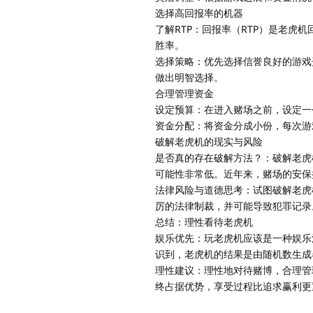
选择高回报率的机器
了解RTP：回报率（RTP）是老虎
胜率。
选择策略：优先选择信誉良好的游戏开发
做出明智选择。
合理管理资金
设定预算：在进入赌场之前，设定一
资金分配：将资金分成小份，每次游
破解老虎机的现实与风险
是否真的存在破解方法？：破解老虎
可能性非常低。近年来，赌场的安保
法律风险与道德思考：试图破解老虎
厉的法律制裁，并可能导致犯罪记录
总结：理性看待老虎机
娱乐优先：玩老虎机应该是一种娱乐
识到，老虎机的结果是由随机数生成
理性建议：理性地对待赌博，合理管
终占据优势，享受过程比追求赢利更