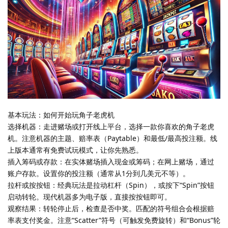
基本玩法：如何开始玩角子老虎机
选择机器：走进赌场或打开线上平台，选择一款你喜欢的角子老虎
机。注意机器的主题、赔率表（Paytable）和最低/最高投注额。线
上版本通常有免费试玩模式，让你先熟悉。
插入筹码或存款：在实体赌场插入现金或筹码；在网上赌场，通过
账户存款。设置你的投注额（通常从1分到几美元不等）。
拉杆或按按钮：经典玩法是拉动杠杆（Spin），或按下“Spin”按钮
启动转轮。现代机器多为电子版，直接按按钮即可。
观察结果：转轮停止后，检查是否中奖。匹配的符号组合会根据赔
率表支付奖金。注意“Scatter”符号（可触发免费旋转）和“Bonus”轮