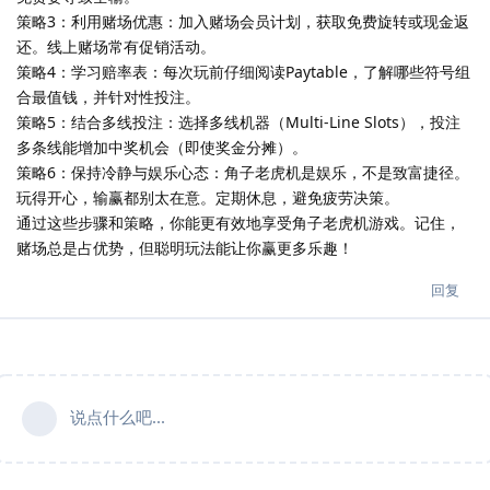
策略3：利用赌场优惠：加入赌场会员计划，获取免费旋转或现金返
还。线上赌场常有促销活动。
策略4：学习赔率表：每次玩前仔细阅读Paytable，了解哪些符号组
合最值钱，并针对性投注。
策略5：结合多线投注：选择多线机器（Multi-Line Slots），投注
多条线能增加中奖机会（即使奖金分摊）。
策略6：保持冷静与娱乐心态：角子老虎机是娱乐，不是致富捷径。
玩得开心，输赢都别太在意。定期休息，避免疲劳决策。
通过这些步骤和策略，你能更有效地享受角子老虎机游戏。记住，
赌场总是占优势，但聪明玩法能让你赢更多乐趣！
回复
说点什么吧...