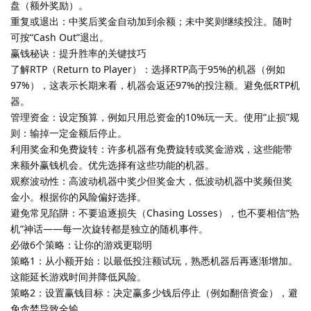
盘（额外奖励）。
重复或退出：中奖后奖金自动加到余额；未中奖则继续投注。随时
可按“Cash Out”退出。
赢钱秘诀：提升胜率的关键技巧
了解RTP（Return to Player）：选择RTP高于95%的机器（例如
97%），这表示长期来看，机器会返还97%的投注额。避免低RTP机
器。
管理资金：设定预算，例如只用总资金的10%玩一天。使用“止损”规
则：输掉一定金额后停止。
利用奖金和免费旋转：许多机器有免费旋转或奖金游戏，这些能带
来额外赢钱机会。优先选择有这些功能的机器。
观察波动性：高波动机器中奖少但奖金大，低波动机器中奖频但奖
金小。根据你的风险偏好选择。
避免常见陷阱：不要追逐损失（Chasing Losses），也不要相信“热
机”神话——每一次旋转都是独立的随机事件。
必做6个策略：让你的游戏更聪明
策略1：从小额开始：以最低投注额试玩，熟悉机器后再逐渐增加。
这能延长游戏时间并降低风险。
策略2：设置赢钱目标：决定赢多少钱后停止（例如翻倍资金），避
免贪婪导致全输。