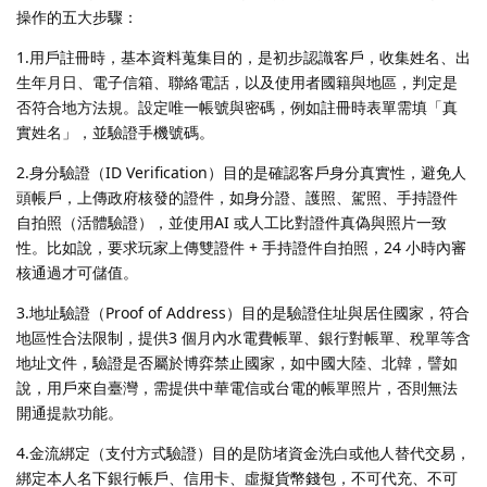
操作的五大步驟：
1.用戶註冊時，基本資料蒐集目的，是初步認識客戶，收集姓名、出
生年月日、電子信箱、聯絡電話，以及使用者國籍與地區，判定是
否符合地方法規。設定唯一帳號與密碼，例如註冊時表單需填「真
實姓名」，並驗證手機號碼。
2.身分驗證（ID Verification）目的是確認客戶身分真實性，避免人
頭帳戶，上傳政府核發的證件，如身分證、護照、駕照、手持證件
自拍照（活體驗證），並使用AI 或人工比對證件真偽與照片一致
性。比如說，要求玩家上傳雙證件 + 手持證件自拍照，24 小時內審
核通過才可儲值。
3.地址驗證（Proof of Address）目的是驗證住址與居住國家，符合
地區性合法限制，提供3 個月內水電費帳單、銀行對帳單、稅單等含
地址文件，驗證是否屬於博弈禁止國家，如中國大陸、北韓，譬如
說，用戶來自臺灣，需提供中華電信或台電的帳單照片，否則無法
開通提款功能。
4.金流綁定（支付方式驗證）目的是防堵資金洗白或他人替代交易，
綁定本人名下銀行帳戶、信用卡、虛擬貨幣錢包，不可代充、不可