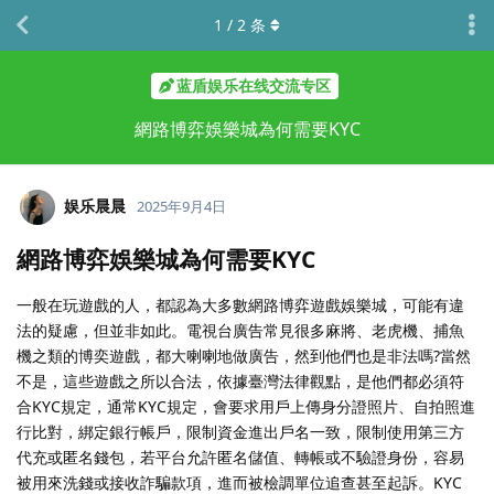
1
/
2
条
蓝盾娱乐在线交流专区
網路博弈娛樂城為何需要KYC
娱乐晨晨
2025年9月4日
網路博弈娛樂城為何需要KYC
一般在玩遊戲的人，都認為大多數網路博弈遊戲娛樂城，可能有違
法的疑慮，但並非如此。電視台廣告常見很多麻將、老虎機、捕魚
機之類的博奕遊戲，都大喇喇地做廣告，然到他們也是非法嗎?當然
不是，這些遊戲之所以合法，依據臺灣法律觀點，是他們都必須符
合KYC規定，通常KYC規定，會要求用戶上傳身分證照片、自拍照進
行比對，綁定銀行帳戶，限制資金進出戶名一致，限制使用第三方
代充或匿名錢包，若平台允許匿名儲值、轉帳或不驗證身份，容易
被用來洗錢或接收詐騙款項，進而被檢調單位追查甚至起訴。KYC