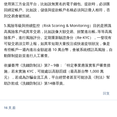
使用第三方金流平台，比如說無實名的電子錢包。提款時，必須匯
回綁定帳戶。比如說，儲值與提款帳戶名稱必須與註冊人相符，否
則交易會被拒絕。
5.風險等級與持續監控（Risk Scoring & Monitoring）目的是辨識
高風險客戶或異常交易，比如說像大額交易、頻繁進出帳..等等高風
險客戶，進行風險評分。定期重新驗證身分（Re-KYC），一發現有
可疑交易須立即上報，如異常短期大量投注或快速提領狀況，像是
有些帳戶一週內進出金額超過 10 萬台幣，會被系統標註高風險，自
動限制提款並進行人工審查。
依據臺灣《洗錢防制法》第7～9條：「特定事業應落實客戶審查措
施」若未實施 KYC，可能處以高額罰鍰（最高新台幣 1,000 萬
元），若成為詐騙金流工具，平台經營者甚至可能涉及《刑法》幫
助詐欺或《洗錢防制法》第14條罪責。
回复
16 天
后