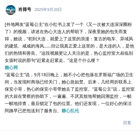
肖筛号
2025年9月20日
[外地网友“蓝莓公主”在小红书上发了一个《又一次被大连深深圈粉
了》的视频，讲述在热心大连人的帮助下，深夜里她的包失而复
得，她说，“初到大连，就爱上了这里的浪漫：复古的电车、异域风
的建筑、咸咸的海风……但让我真正爱上这里的，是大连的人，是他
们的热情和善良。”这段视频更让人关注的是，热心监控室大叔临别
女孩时说的那句“赶紧走赶紧走。”这是个什么梗？
糖心网
“蓝莓公主”说，9月18日晚上，她不小心把包落在罗斯福广场的卫生
间，当发现时商场已经关门，她心急如焚。后来，几经周折联系上
保安小哥，热心的保安小哥带她去了监控室。“蓝莓公主”说，监控室
的大叔在警察的协助下，一遍遍、不厌其烦地帮她回溯监控，一帧
一帧地排查，最后锁定了包的位置。他们还发现，一位好心的保洁
阿姨早已把包送到了服务台。
糖心乱伦
回复