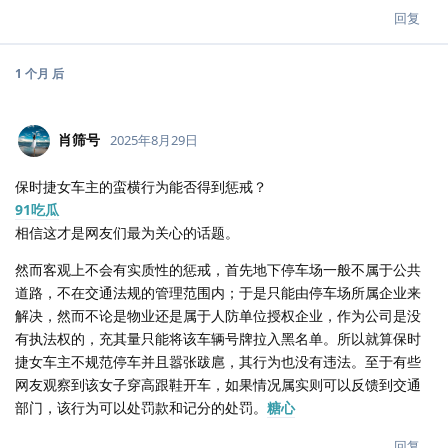
回复
1 个月
后
肖筛号
2025年8月29日
保时捷女车主的蛮横行为能否得到惩戒？
91吃瓜
相信这才是网友们最为关心的话题。
然而客观上不会有实质性的惩戒，首先地下停车场一般不属于公共
道路，不在交通法规的管理范围内；于是只能由停车场所属企业来
解决，然而不论是物业还是属于人防单位授权企业，作为公司是没
有执法权的，充其量只能将该车辆号牌拉入黑名单。所以就算保时
捷女车主不规范停车并且嚣张跋扈，其行为也没有违法。至于有些
网友观察到该女子穿高跟鞋开车，如果情况属实则可以反馈到交通
部门，该行为可以处罚款和记分的处罚。
糖心
回复