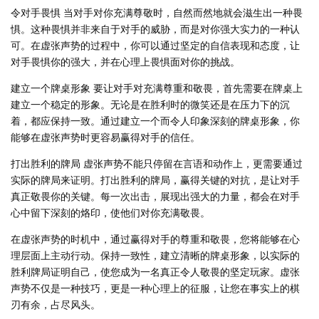
令对手畏惧 当对手对你充满尊敬时，自然而然地就会滋生出一种畏
惧。这种畏惧并非来自于对手的威胁，而是对你强大实力的一种认
可。在虚张声势的过程中，你可以通过坚定的自信表现和态度，让
对手畏惧你的强大，并在心理上畏惧面对你的挑战。
建立一个牌桌形象 要让对手对充满尊重和敬畏，首先需要在牌桌上
建立一个稳定的形象。无论是在胜利时的微笑还是在压力下的沉
着，都应保持一致。通过建立一个而令人印象深刻的牌桌形象，你
能够在虚张声势时更容易赢得对手的信任。
打出胜利的牌局 虚张声势不能只停留在言语和动作上，更需要通过
实际的牌局来证明。打出胜利的牌局，赢得关键的对抗，是让对手
真正敬畏你的关键。每一次出击，展现出强大的力量，都会在对手
心中留下深刻的烙印，使他们对你充满敬畏。
在虚张声势的时机中，通过赢得对手的尊重和敬畏，您将能够在心
理层面上主动行动。保持一致性，建立清晰的牌桌形象，以实际的
胜利牌局证明自己，使您成为一名真正令人敬畏的坚定玩家。虚张
声势不仅是一种技巧，更是一种心理上的征服，让您在事实上的棋
刃有余，占尽风头。