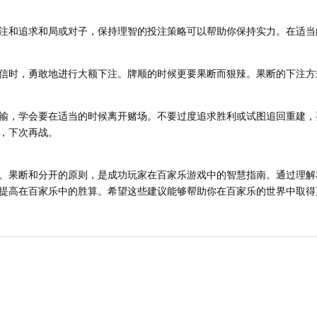
注和追求和局或对子，保持理智的投注策略可以帮助你保持实力。在适当
信时，勇敢地进行大额下注。牌顺的时候更要果断而狠辣。果断的下注方
输，学会要在适当的时候离开赌场。不要过度追求胜利或试图追回重建，
，下次再战。
、果断和分开的原则，是成功玩家在百家乐游戏中的智慧指南。通过理解
提高在百家乐中的胜算。希望这些建议能够帮助你在百家乐的世界中取得