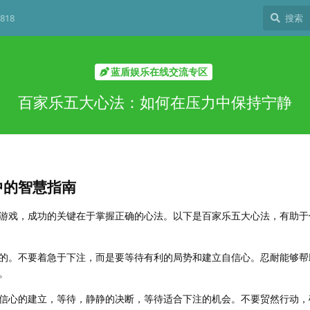
818
蓝盾娱乐在线交流专区
百家乐五大心法：如何在压力中保持宁静
中的智慧指南
游戏，成功的关键在于掌握正确的心法。以下是百家乐五大心法，有助于
的。不要着急于下注，而是要等待有利的局势和建立自信心。忍耐能够帮
。
信心的建立，等待，静静的决断，等待适合下注的机会。不要贸然行动，