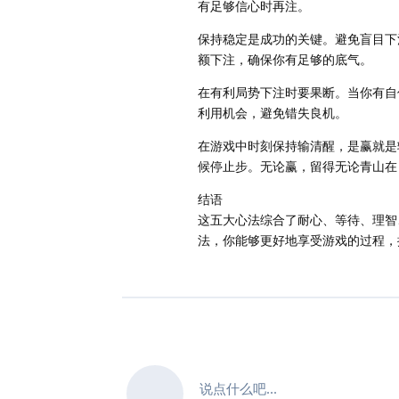
有足够信心时再注。
保持稳定是成功的关键。避免盲目下
额下注，确保你有足够的底气。
在有利局势下注时要果断。当你有自
利用机会，避免错失良机。
在游戏中时刻保持输清醒，是赢就是
候停止步。无论赢，留得无论青山在
结语
这五大心法综合了耐心、等待、理智
法，你能够更好地享受游戏的过程，
说点什么吧...