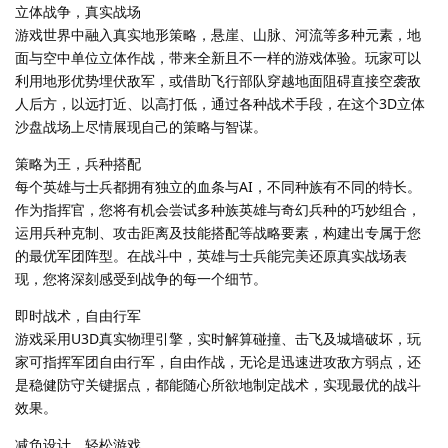
立体战争，真实战场
游戏世界中融入真实地形策略，悬崖、山脉、河流等多种元素，地
面与空中单位立体作战，带来全新且不一样的游戏体验。玩家可以
利用地形优势埋伏敌军，或借助飞行部队穿越地面阻碍直接空袭敌
人后方，以远打近、以高打低，通过各种战术手段，在这个3D立体
沙盘战场上尽情展现自己的策略与智谋。
策略为王，兵种搭配
每个英雄与士兵都拥有独立的血条与AI，不同种族有不同的特长。
作为指挥官，您将有机会尝试多种族英雄与奇幻兵种的巧妙组合，
运用兵种克制、攻击距离及技能搭配等战略要素，构建出专属于您
的最优军团阵型。在战斗中，英雄与士兵能完美还原真实战场表
现，您将深刻感受到战争的每一个细节。
即时战术，自由行军
游戏采用U3D真实物理引擎，实时解算碰撞、击飞及城墙破坏，玩
家可指挥军团自由行军，自由作战，无论是迅速进攻敌方弱点，还
是稳健防守关键据点，都能随心所欲地制定战术，实现最优的战斗
效果。
减负设计，轻松游戏