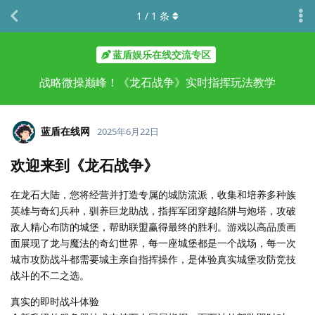
1
/
1
条
蓝盾娱乐在线交流专区
战略微操巅峰！《龙石战争》实时指挥玩法教学
蓝盾在线网
2025年6月22日
欢迎来到《龙石战争》
在龙石大陆，您将经营并打造专属的城防流派，收集和培养多种族
英雄与奇幻兵种，驯养巨龙助战，指挥军团穿越陷阱与炮塔，攻破
敌人精心布防的城堡，帮助联盟赢得最终的胜利。游戏以高品质画
面展现了龙与魔法的奇幻世界，每一座城堡都是一个战场，每一次
城市攻防战斗都需要城主亲自指挥操作，是体验真实城堡攻防竞技
战斗的不二之选。
真实的即时战斗体验