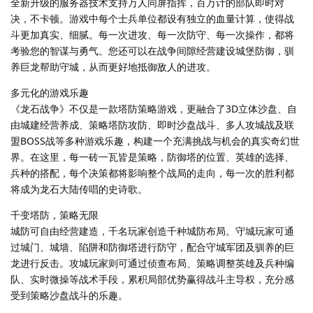
全新升级的服务器技术支持万人同屏指挥，百万计的部队即时对
决，不卡顿。游戏中每个士兵单位都设有独立的血量计算，使得战
斗更加真实、细腻。每一次进攻、每一次防守、每一次操作，都将
考验您的智谋与勇气。您还可以在战争间隙经营建设城堡防御，驯
养巨龙帮助守城，从而更好地抵御敌人的进攻。
多元化的游戏乐趣
《龙石战争》不仅是一款塔防策略游戏，更融合了3D立体沙盘、自
由城建经营养成、策略塔防攻防、即时沙盘战斗、多人攻城战及联
盟BOSS战等多种游戏乐趣，构建一个充满挑战与机会的真实奇幻世
界。在这里，每一砖一瓦皆是策略，防御塔的位置、英雄的选择、
兵种的搭配，每个决策都将影响整个战局的走向，每一次的胜利都
将成为龙石大陆传唱的史诗歌。
千变塔防，策略无限
城防可自由经营建造，千名玩家创造千种城防布局。守城玩家可通
过城门、城墙、陷阱和防御塔进行防守，配合守城军团及驯养的巨
龙进行反击。攻城玩家则可通过侦查布局、策略调整英雄及兵种编
队、实时微操等战术手段，累积局部优势赢得战斗主导权，充分感
受到策略沙盘战斗的乐趣。