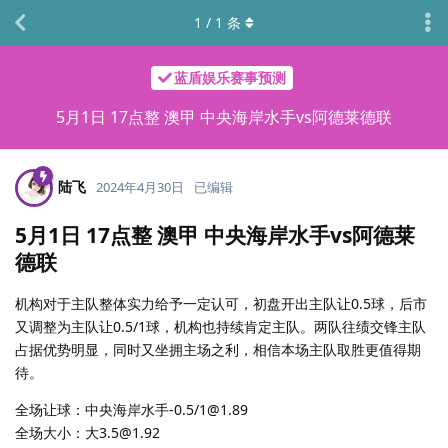
1
/
1
条
蓝盾娱乐赛事预测
5月1日 17点整 澳甲 中央海岸水手vs阿德莱德联
陆飞
2024年4月30日
已编辑
5月1日 17点整 澳甲 中央海岸水手vs阿德莱
德联
机构对于主队整体实力给予一定认可，初盘开出主队让0.5球，后市
又调整为主队让0.5/1球，机构也持续肯定主队。两队往绩交锋主队
占据优势明显，同时又坐拥主场之利，相信本场主队取胜更值得期
待。
全场让球：中央海岸水手-0.5/1@1.89
全场大小：大3.5@1.92