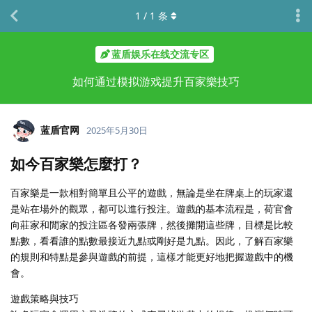
1
/
1
条
蓝盾娱乐在线交流专区
如何通过模拟游戏提升百家樂技巧
蓝盾官网
2025年5月30日
如今百家樂怎麼打？
百家樂是一款相對簡單且公平的遊戲，無論是坐在牌桌上的玩家還
是站在場外的觀眾，都可以進行投注。遊戲的基本流程是，荷官會
向莊家和閒家的投注區各發兩張牌，然後攤開這些牌，目標是比較
點數，看看誰的點數最接近九點或剛好是九點。因此，了解百家樂
的規則和特點是參與遊戲的前提，這樣才能更好地把握遊戲中的機
會。
遊戲策略與技巧