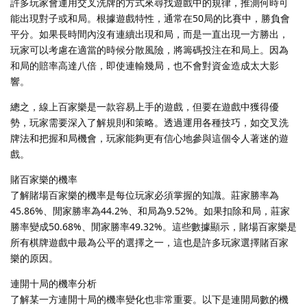
許多玩家會運用交叉洗牌的方式來尋找遊戲中的規律，推測何時可
能出現對子或和局。根據遊戲特性，通常在50局的比賽中，勝負會
平分。如果長時間內沒有連續出現和局，而是一直出現一方勝出，
玩家可以考慮在適當的時候分散風險，將籌碼投注在和局上。因為
和局的賠率高達八倍，即使連輸幾局，也不會對資金造成太大影
響。
總之，線上百家樂是一款容易上手的遊戲，但要在遊戲中獲得優
勢，玩家需要深入了解規則和策略。透過運用各種技巧，如交叉洗
牌法和把握和局機會，玩家能夠更有信心地參與這個令人著迷的遊
戲。
賭百家樂的機率
了解賭場百家樂的機率是每位玩家必須掌握的知識。莊家勝率為
45.86%、閒家勝率為44.2%、和局為9.52%。如果扣除和局，莊家
勝率變成50.68%、閒家勝率49.32%。這些數據顯示，賭場百家樂是
所有棋牌遊戲中最為公平的選擇之一，這也是許多玩家選擇賭百家
樂的原因。
連開十局的機率分析
了解某一方連開十局的機率變化也非常重要。以下是連開局數的機