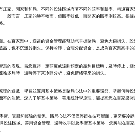
有庄家、閒家和和局。不同的投注區域有著不同的賠率和勝率。精通百家
。一般而言，庄家的勝率較高，但賠率較低，而閒家的賠率則較高。根據
略。
面。在百家樂中，適當的資金管理能幫助您掌握賭局，避免大額損失。設
追贏，也不沉迷於損失。保持冷靜，合理分配資金，是成為百家樂高手的
智慧的表現。當您贏得一定額度或達到預定的贏利目標時，及時停止，避
連輸多局時，適時停下來冷靜分析，避免情緒帶來的損失。
原理的遊戲，學習並運用基本策略是賭局心法中的重要環節。掌握何時投
機率的決策。深入了解基本策略，善用統計學原理，能提高您在百家樂賭
學習、實踐和經驗的積累。賭局心法不僅僅停留在技巧層面，更需要冷靜
擇投注區域、善用資金管理、適時收手以及學習基本策略，您將能在百家
。