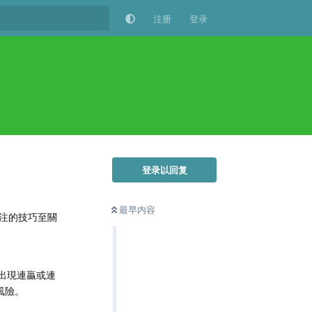
注册
登录
登录以回复
最早内容
注的技巧至關
出現連贏或連
風險。