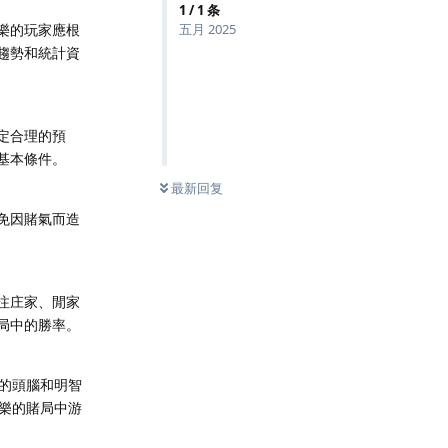
1
/
1
条
樂的玩家應根
五月 2025
趨勢和統計資
定合理的預
基本條件。
最新回复
免因賭氣而造
注庄家、閒家
局中的勝率。
的頭腦和明智
樂的賭局中游