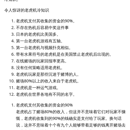
令人惊讶的老虎机冷知识
老虎机支付其收集的资金的90%。
不存在热机后容易中奖这件事
日本的老虎机比美国多。
第一台老虎机游戏有五轴。
第一台老虎机与视频扑克相似。
带有水果符号的老虎机是在美国禁止老虎机后出现的。
在线赌场的玩家回报率更高。
没有任何策略适用老虎机。
老虎机玩家是那些沉迷于赌博的人。
赌场80%以上的收入来自于老虎机。
老虎机是一种运气游戏。
老虎机在世界各地有不同的名字。
老虎机支付其收集的资金的90%
老虎机占了赌场80%的收入，但这并不意味着它们对玩家不慷
慨，老虎机收集到的90%的钱确实是支付给了玩家。换句话
说，这并不意味着十个有九个人能够带着足够的钱离开赌场去