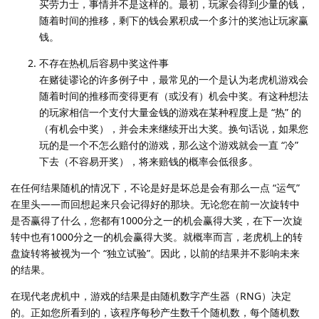
买劳力士，事情并不是这样的。最初，玩家会得到少量的钱，
随着时间的推移，剩下的钱会累积成一个多汁的奖池让玩家赢
钱。
不存在热机后容易中奖这件事
在赌徒谬论的许多例子中，最常见的一个是认为老虎机游戏会
随着时间的推移而变得更有（或没有）机会中奖。有这种想法
的玩家相信一个支付大量金钱的游戏在某种程度上是 “热” 的
（有机会中奖），并会未来继续开出大奖。换句话说，如果您
玩的是一个不怎么赔付的游戏，那么这个游戏就会一直 “冷”
下去（不容易开奖），将来赔钱的概率会低很多。
在任何结果随机的情况下，不论是好是坏总是会有那么一点 “运气”
在里头——而回想起来只会记得好的那块。无论您在前一次旋转中
是否赢得了什么，您都有1000分之一的机会赢得大奖，在下一次旋
转中也有1000分之一的机会赢得大奖。就概率而言，老虎机上的转
盘旋转将被视为一个 “独立试验”。因此，以前的结果并不影响未来
的结果。
在现代老虎机中，游戏的结果是由随机数字产生器（RNG）决定
的。正如您所看到的，该程序每秒产生数千个随机数，每个随机数