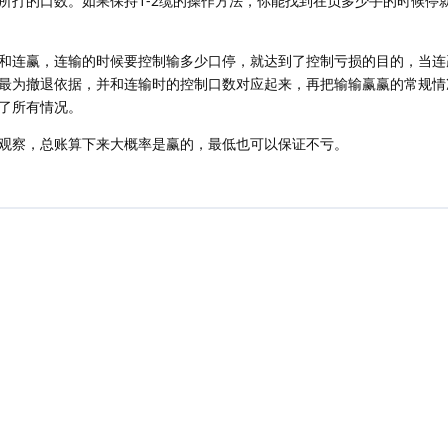
所打的口数。如果保持1-2缆的操作方法，你能找到在负多少手的时候停
和连赢，连输的时候要控制输多少口停，就达到了控制亏损的目的，当连
最为撤退依据，并和连输时的控制口数对应起来，再把输输赢赢的常规情
了所有情况。
观察，总账算下来大概率是赢的，最低也可以保证不亏。