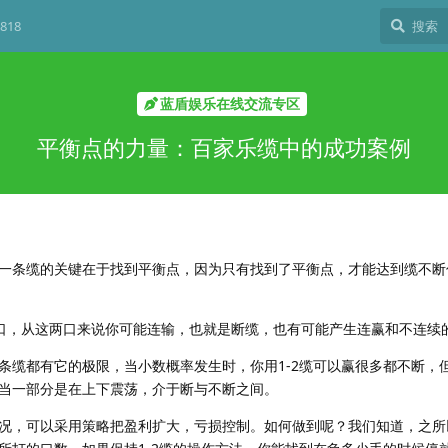
818
蓝盾娱乐在线交流专区
平衡点的力量：百家乐缆中的成功案例
一条缆的关键在于找到平衡点，因为只有找到了平衡点，才能达到缆不断
输2口，从这两口来说你可能连输，也就是断缆，也有可能产生连赢和不连续
条缆都有它的极限，当小数概率发生时，你用1-2缆可以赢很多都不断，
当一部分是在上下震荡，介于断与不断之间。
况，可以采用策略把盈利扩大，亏损控制。如何做到呢？我们知道，之所