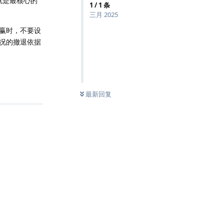
就是最核心的
1
/
1
条
三月 2025
赢时，不要设
况的撤退依据
回复
最新回复