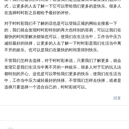
式，让更多的人去了解一下它可以带给我们更多的是快乐。很多人
在选择时时彩之后都给予最好的评价。
对于时时彩我们不了解的话也是可以登陆正规的网站去搜索一下
的，我们就会发现时时彩特别的再大也特别的容易，可以让我们在
最快的时间里解决烦恼也可以，使我们在生活当中，工作当中压力
减轻最好的抉择，让更多的人去了解一下时时彩是我们生活当中离
不开的娱乐。也可以是我们在最快的时间里得到快乐。
不管我们怎样去选择，对于时时彩来说，只要我们了解更多，就会
发现它是我们生活当中离不开的一种娱乐，很多人对于它的玩儿法
都特别的开心。这也是可以带给我们更多的快乐，使我们在生活当
中，工作当中压力减轻最好的抉择。不管我们怎样去抉择，或者是
选择只要选择一个适合自己的，时时彩就可以。
回复