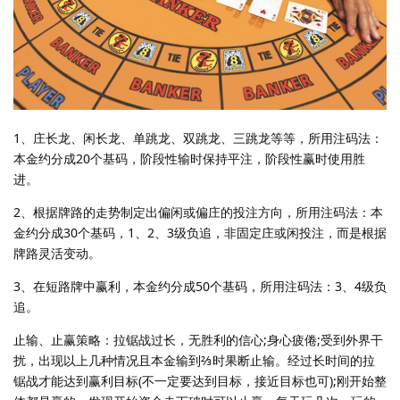
1、庄长龙、闲长龙、单跳龙、双跳龙、三跳龙等等，所用注码法：
本金约分成20个基码，阶段性输时保持平注，阶段性赢时使用胜
进。
2、根据牌路的走势制定出偏闲或偏庄的投注方向，所用注码法：本
金约分成30个基码，1、2、3级负追，非固定庄或闲投注，而是根据
牌路灵活变动。
3、在短路牌中赢利，本金约分成50个基码，所用注码法：3、4级负
追。
止输、止赢策略：拉锯战过长，无胜利的信心;身心疲倦;受到外界干
扰，出现以上几种情况且本金输到⅔时果断止输。经过长时间的拉
锯战才能达到赢利目标(不一定要达到目标，接近目标也可);刚开始整