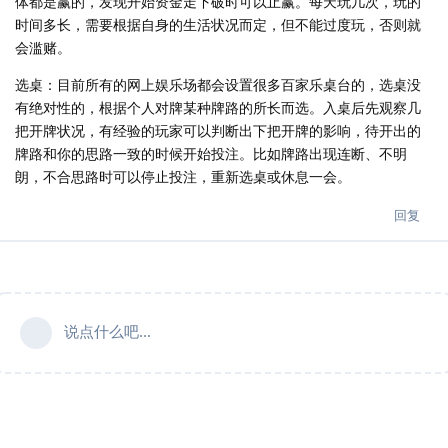
体都是赢的，发现开始资金走下破时可以止赢。每天玩几次，玩的
时间多长，需要根据自身的生活状况而定，但不能过度玩，否则就
会滥赌。
选桌：目前所有的网上娱乐场都会设置很多百家乐桌台的，选桌没
有绝对性的，根据个人对牌某种牌路的所长而选。入桌后先观察几
把开牌状况，有经验的玩家可以判断出下把开牌的影响，待开出的
牌路和你的思路一致的时候开始投注。比如牌路出现连断、不明
朗，不合思路时可以停止投注，重新选桌或休息一会。
回复
说点什么吧...