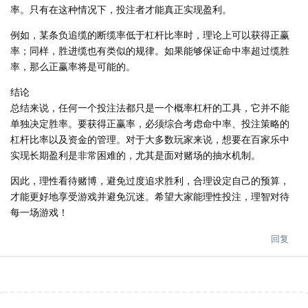
率。只有在这种情况下，投注者才能真正实现盈利。
例如，某条负追缆的断缆率低于杠杆比率时，理论上可以获得正赢
率；同样，胜进缆也有类似的规律。如果能够保证命中率超过缆胜
率，那么正赢率将是可能的。
结论
总结来说，任何一个投注法都只是一个概率杠杆的工具，它并不能
单独决定胜率。要获得正赢率，必须综合考虑命中率、投注策略的
杠杆比率以及资金的管理。对于大多数玩家来说，想要在百家乐中
实现长期盈利是非常困难的，尤其是面对赌场的抽水机制。
因此，理性看待赌博，避免过度追求胜利，合理设定自己的预算，
才能更好地享受游戏并避免沉迷。希望大家能理性投注，理智对待
每一场游戏！
回复