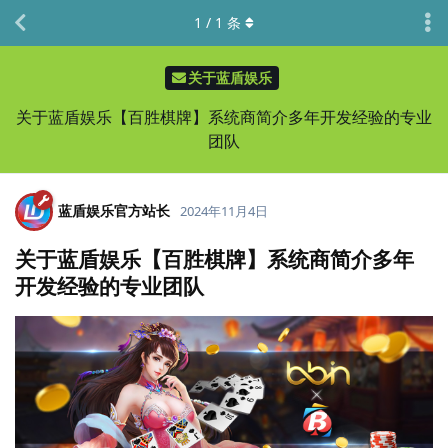
1
/
1
条
关于蓝盾娱乐
关于蓝盾娱乐【百胜棋牌】系统商简介多年开发经验的专业
团队
蓝盾娱乐官方站长
2024年11月4日
关于蓝盾娱乐【百胜棋牌】系统商简介多年
开发经验的专业团队