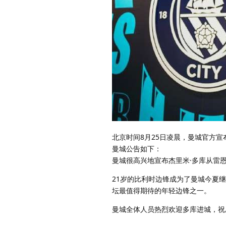
北京时间8月25日凌晨，曼城官方宣
曼城公告如下：
曼城很高兴地宣布杰里米·多库从雷
21岁的比利时边锋成为了曼城今夏
坛最值得期待的年轻边锋之一。
曼城全体人员热烈欢迎多库进城，祝