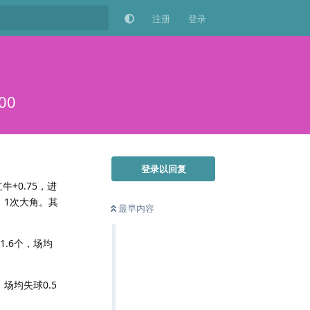
注册
登录
00
登录以回复
+0.75，进
，1次大角。其
最早内容
.6个，场均
场均失球0.5