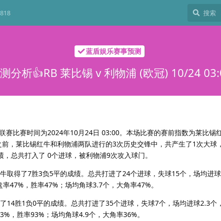
818
蓝盾娱乐赛事预测
测分析👍RB 莱比锡 v 利物浦 (欧冠) 10/24 03:
比赛时间为2024年10月24日 03:00。本场比赛的赛前指数为莱比锡红牛
在此之前，莱比锡红牛和利物浦两队进行的3次历史交锋中，共产生了1次大球
绩，总共打入了 0个进球，被利物浦9次攻入球门。
牛取得了7胜3负5平的成绩。总共打进了24个进球，失球15个，场均进球1
率47%，胜率47%；场均角球3.7个，大角率47%。
14胜1负0平的成绩。总共打进了35个进球，失球7个，场均进球2.3个，
3%，胜率93%；场均角球4.9个，大角率36%。