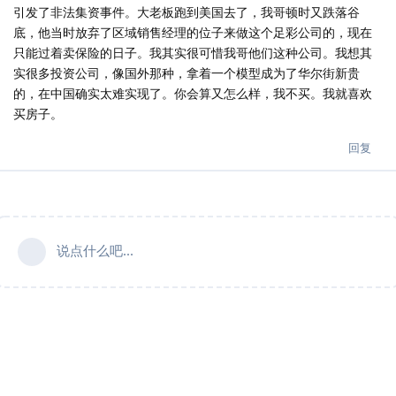
引发了非法集资事件。大老板跑到美国去了，我哥顿时又跌落谷
底，他当时放弃了区域销售经理的位子来做这个足彩公司的，现在
只能过着卖保险的日子。我其实很可惜我哥他们这种公司。我想其
实很多投资公司，像国外那种，拿着一个模型成为了华尔街新贵
的，在中国确实太难实现了。你会算又怎么样，我不买。我就喜欢
买房子。
回复
说点什么吧...