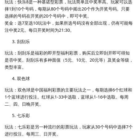
玩法：快乐8是一种基诺型彩票，玩法简单且中奖率高。玩家可以选
择1到10个号码，每期从80个号码中摇出20个作为开奖号码。只要
选择的号码在开奖的20个号码中，即可中奖。
奖金：选7至选10玩法中，如果所选号码没有全部出现，仍有可能每
注中奖2元。每日开奖时间为21:30。
刮刮乐
玩法：刮刮乐是福彩的即开型福利彩票，购买后立即刮开即可得知
是否中奖。刮刮乐有多种面值（5元、10元、20元等）及奖金等级，
类型丰富。
双色球
玩法：双色球是中国福利彩票的主要玩法之一，每期选择6个红球和
1个蓝球进行投注。红球从1-33中选取，蓝球从1-16中选取。每周
二、四、日晚开奖。
七乐彩
玩法：七乐彩是另一种流行的彩票玩法，玩家从30个号码中选择7个
进行投注。每周三、日开奖。