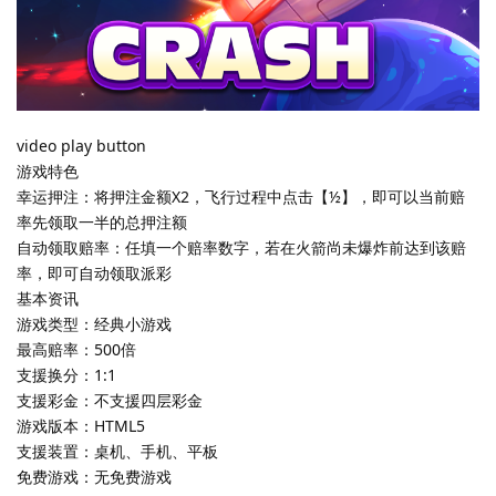
video play button
游戏特色
幸运押注：将押注金额X2，飞行过程中点击【½】，即可以当前赔
率先领取一半的总押注额
自动领取赔率：任填一个赔率数字，若在火箭尚未爆炸前达到该赔
率，即可自动领取派彩
基本资讯
游戏类型：经典小游戏
最高赔率：500倍
支援换分：1:1
支援彩金：不支援四层彩金
游戏版本：HTML5
支援装置：桌机、手机、平板
免费游戏：无免费游戏