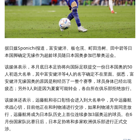
据日媒Sponichi报道，富安健洋、板仓滉、町田浩树、田中碧等日
本国脚确定无缘作为超龄球员随日本国奥参加巴黎奥运会。
该媒体表示，本月底日本足协将向国际足联提交一份日本国奥的50
人初选大名单，其中富安健洋等4人的名字确定不在里面。据悉，富
安健洋无缘国奥的原因是刚经历了一整个赛季，球员身体已经出现
疲态；另外3人则是因为夏窗可能转会，各自所在俱乐部拒绝放行。
该媒体还表示，远藤航和谷口彰悟会进入到大名单中，其中远藤航
求战心切，目前他正在和利物浦进行交涉，如果利物浦方面同意放
行，远藤航将成为日本队历史上首位连续参加3届奥运的球员。在6
月份国家队比赛日后，日本足协将和多家欧洲俱乐部进行正式交
涉。